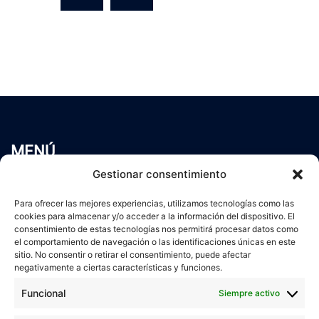
MENÚ
Inicio
Gestionar consentimiento
Trabaja conmigo
Para ofrecer las mejores experiencias, utilizamos tecnologías como las
Servicios
cookies para almacenar y/o acceder a la información del dispositivo. El
Blog
consentimiento de estas tecnologías nos permitirá procesar datos como
Contacto
el comportamiento de navegación o las identificaciones únicas en este
sitio. No consentir o retirar el consentimiento, puede afectar
Aviso Legal
negativamente a ciertas características y funciones.
Política de Privacidad
Funcional
Siempre activo
Política de cookies