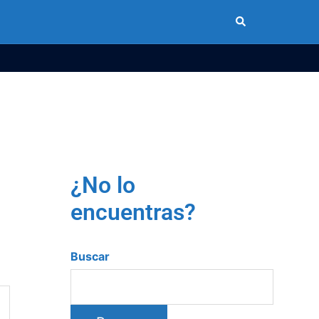
¿No lo
encuentras?
Buscar