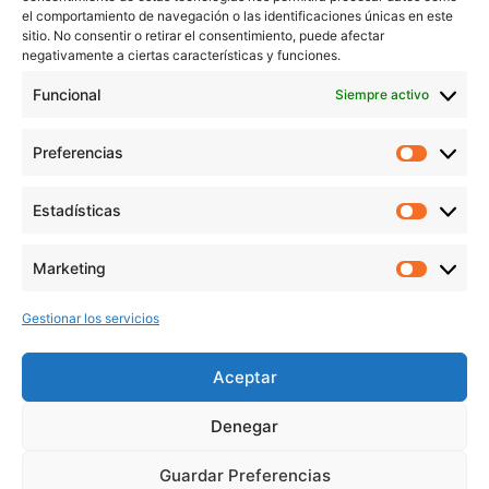
el comportamiento de navegación o las identificaciones únicas en este
Contacto
sitio. No consentir o retirar el consentimiento, puede afectar
Aviso Legal
negativamente a ciertas características y funciones.
Política de Privacidad
Funcional
Siempre activo
Política de cookies
Preferencias
Prefer
veronicaruiz.es
realizada por
Verónica Ruiz
está bajo
Estadísticas
Estadís
una
licencia de Creative Commons Reconocimiento-
NoComercial 4.0 Internacional
Marketing
Market
Gestionar los servicios
MÁS NOVEDADES EN MIS REDES
SOCIALES
Aceptar
Denegar
Guardar Preferencias