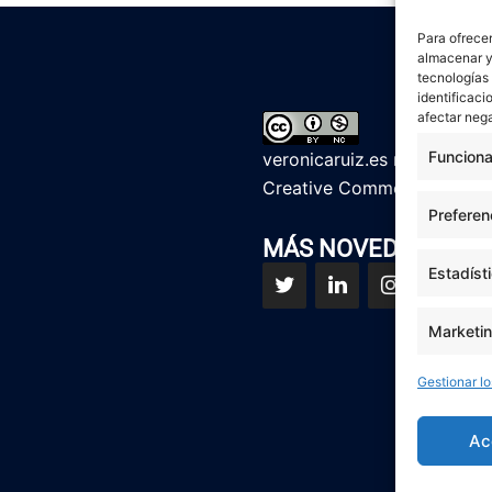
Para ofrecer
almacenar y/
tecnologías
identificaci
afectar nega
Funciona
veronicaruiz.es
realizada p
Creative Commons Reconoci
Preferen
MÁS NOVEDADES EN
Estadíst
Marketi
Gestionar lo
Ac