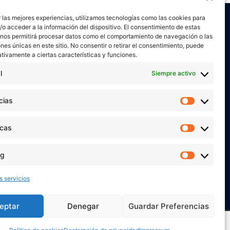
 las mejores experiencias, utilizamos tecnologías como las cookies para
o acceder a la información del dispositivo. El consentimiento de estas
 nos permitirá procesar datos como el comportamiento de navegación o las
ones únicas en este sitio. No consentir o retirar el consentimiento, puede
tivamente a ciertas características y funciones.
l
Siempre activo
or
Verónica Ruiz
está bajo una
licencia de
miento-NoComercial 4.0 Internacional
cias
Preferen
 MIS REDES SOCIALES
icas
Estadíst
ng
Marketi
s servicios
eptar
Denegar
Guardar Preferencias