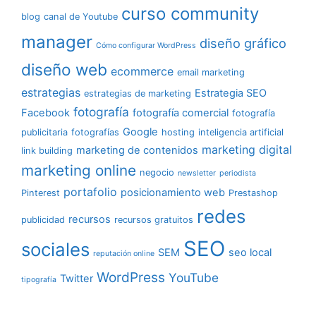
curso community
blog
canal de Youtube
manager
diseño gráfico
Cómo configurar WordPress
diseño web
ecommerce
email marketing
estrategias
Estrategia SEO
estrategias de marketing
fotografía
Facebook
fotografía comercial
fotografía
Google
publicitaria
fotografías
hosting
inteligencia artificial
marketing digital
marketing de contenidos
link building
marketing online
negocio
newsletter
periodista
portafolio
posicionamiento web
Pinterest
Prestashop
redes
recursos
publicidad
recursos gratuitos
SEO
sociales
SEM
seo local
reputación online
WordPress
YouTube
Twitter
tipografía