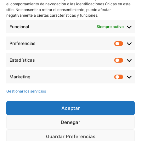
el comportamiento de navegación o las identificaciones únicas en este
Contacto
sitio. No consentir o retirar el consentimiento, puede afectar
Aviso Legal
negativamente a ciertas características y funciones.
Política de Privacidad
Funcional
Siempre activo
Política de cookies
Preferencias
Prefer
veronicaruiz.es
realizada por
Verónica Ruiz
está bajo
Estadísticas
Estadís
una
licencia de Creative Commons Reconocimiento-
NoComercial 4.0 Internacional
Marketing
Market
Gestionar los servicios
MÁS NOVEDADES EN MIS REDES
SOCIALES
Aceptar
Denegar
Guardar Preferencias