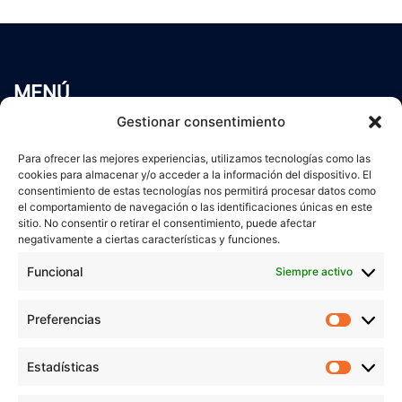
MENÚ
Inicio
Gestionar consentimiento
Trabaja conmigo
Para ofrecer las mejores experiencias, utilizamos tecnologías como las
Servicios
cookies para almacenar y/o acceder a la información del dispositivo. El
Blog
consentimiento de estas tecnologías nos permitirá procesar datos como
Contacto
el comportamiento de navegación o las identificaciones únicas en este
sitio. No consentir o retirar el consentimiento, puede afectar
Aviso Legal
negativamente a ciertas características y funciones.
Política de Privacidad
Funcional
Siempre activo
Política de cookies
Preferencias
Prefer
veronicaruiz.es
realizada por
Verónica Ruiz
está bajo
Estadísticas
Estadís
una
licencia de Creative Commons Reconocimiento-