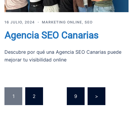
16 JULIO, 2024
MARKETING ONLINE
,
SEO
Agencia SEO Canarias
Descubre por qué una Agencia SEO Canarias puede
mejorar tu visibilidad online
Paginación
1
2
…
9
>
de
entradas