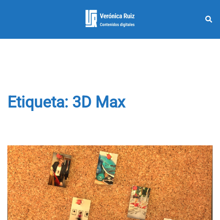
Saltar
al
Busc
Alternar
contenido
menú
Etiqueta:
3D Max