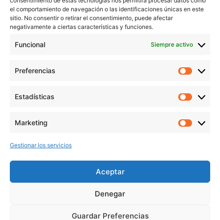
consentimiento de estas tecnologías nos permitirá procesar datos como
Contacto
el comportamiento de navegación o las identificaciones únicas en este
sitio. No consentir o retirar el consentimiento, puede afectar
Aviso Legal
negativamente a ciertas características y funciones.
Política de Privacidad
Funcional
Siempre activo
Política de cookies
Preferencias
Prefer
veronicaruiz.es
realizada por
Verónica Ruiz
está bajo
Estadísticas
Estadís
una
licencia de Creative Commons Reconocimiento-
NoComercial 4.0 Internacional
Marketing
Market
Gestionar los servicios
MÁS NOVEDADES EN MIS REDES
SOCIALES
Aceptar
Denegar
Guardar Preferencias