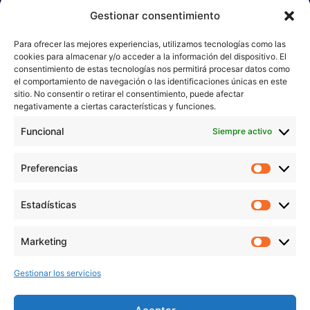
Inicio
Gestionar consentimiento
Trabaja conmigo
Para ofrecer las mejores experiencias, utilizamos tecnologías como las
Servicios
cookies para almacenar y/o acceder a la información del dispositivo. El
Blog
consentimiento de estas tecnologías nos permitirá procesar datos como
el comportamiento de navegación o las identificaciones únicas en este
Contacto
sitio. No consentir o retirar el consentimiento, puede afectar
Aviso Legal
negativamente a ciertas características y funciones.
Política de Privacidad
Funcional
Siempre activo
Política de cookies
Preferencias
Prefer
veronicaruiz.es
realizada por
Verónica Ruiz
está bajo
Estadísticas
Estadís
una
licencia de Creative Commons Reconocimiento-
NoComercial 4.0 Internacional
Marketing
Market
Gestionar los servicios
MÁS NOVEDADES EN MIS REDES
SOCIALES