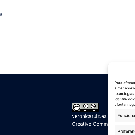
la
Para ofrecer
almacenar y/
tecnologías
identificaci
afectar nega
Funciona
veronicaruiz.es
realizada p
Creative Commons Reconoci
Preferen