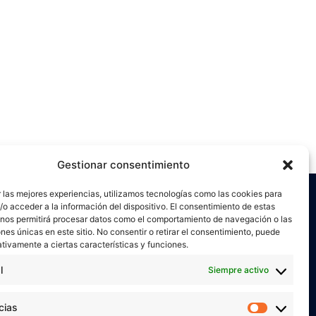
Gestionar consentimiento
 las mejores experiencias, utilizamos tecnologías como las cookies para
o acceder a la información del dispositivo. El consentimiento de estas
 nos permitirá procesar datos como el comportamiento de navegación o las
ones únicas en este sitio. No consentir o retirar el consentimiento, puede
tivamente a ciertas características y funciones.
l
Siempre activo
or
Verónica Ruiz
está bajo una
licencia de
miento-NoComercial 4.0 Internacional
cias
Preferen