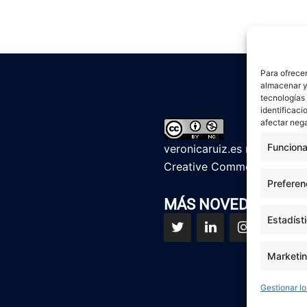
Para ofrecer
almacenar y/
tecnologías
identificaci
afectar nega
Funciona
veronicaruiz.es
realizada p
Creative Commons Reconoci
Preferen
MÁS NOVEDADES EN
Estadíst
Marketi
Gestionar lo