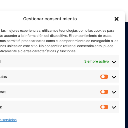
Gestionar consentimiento
 las mejores experiencias, utilizamos tecnologías como las cookies para
o acceder a la información del dispositivo. El consentimiento de estas
 nos permitirá procesar datos como el comportamiento de navegación o las
ones únicas en este sitio. No consentir o retirar el consentimiento, puede
tivamente a ciertas características y funciones.
l
Siempre activo
or
Verónica Ruiz
está bajo una
licencia de
miento-NoComercial 4.0 Internacional
cias
Preferen
 MIS REDES SOCIALES
icas
Estadíst
ng
Marketi
s servicios