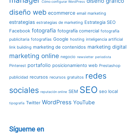
manager
diseño gráfico
Cómo configurar WordPress
diseño web
ecommerce
email marketing
estrategias
Estrategia SEO
estrategias de marketing
fotografía
Facebook
fotografía comercial
fotografía
Google
publicitaria
fotografías
hosting
inteligencia artificial
marketing digital
marketing de contenidos
link building
marketing online
negocio
newsletter
periodista
portafolio
posicionamiento web
Pinterest
Prestashop
redes
recursos
publicidad
recursos gratuitos
SEO
sociales
SEM
seo local
reputación online
WordPress
YouTube
Twitter
tipografía
Sígueme en