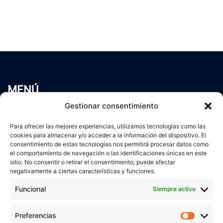
MENÚ
Inicio
Gestionar consentimiento
Trabaja conmigo
Para ofrecer las mejores experiencias, utilizamos tecnologías como las
Servicios
cookies para almacenar y/o acceder a la información del dispositivo. El
Blog
consentimiento de estas tecnologías nos permitirá procesar datos como
el comportamiento de navegación o las identificaciones únicas en este
Contacto
sitio. No consentir o retirar el consentimiento, puede afectar
Aviso Legal
negativamente a ciertas características y funciones.
Política de Privacidad
Funcional
Siempre activo
Política de cookies
Preferencias
Prefer