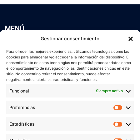
MENÚ
Inicio
Gestionar consentimiento
Trabaja conmigo
Para ofrecer las mejores experiencias, utilizamos tecnologías como las
Servicios
cookies para almacenar y/o acceder a la información del dispositivo. El
Blog
consentimiento de estas tecnologías nos permitirá procesar datos como
Contacto
el comportamiento de navegación o las identificaciones únicas en este
sitio. No consentir o retirar el consentimiento, puede afectar
Aviso Legal
negativamente a ciertas características y funciones.
Política de Privacidad
Funcional
Siempre activo
Política de cookies
Preferencias
Prefer
veronicaruiz.es
realizada por
Verónica Ruiz
está bajo
Estadísticas
Estadís
una
licencia de Creative Commons Reconocimiento-
NoComercial 4.0 Internacional