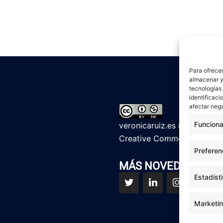
Para ofrecer
almacenar y/
tecnologías
identificaci
afectar nega
Funciona
veronicaruiz.es
realizada p
Creative Commons Reconoci
Preferen
MÁS NOVEDADES EN
Estadíst
Marketi