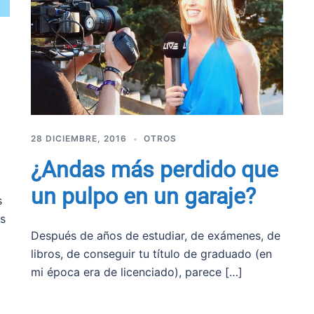
28 DICIEMBRE, 2016
OTROS
¿Andas más perdido que
un pulpo en un garaje?
s
s
Después de años de estudiar, de exámenes, de
libros, de conseguir tu título de graduado (en
mi época era de licenciado), parece […]