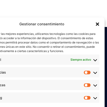
Gestionar consentimiento
 las mejores experiencias, utilizamos tecnologías como las cookies para
o acceder a la información del dispositivo. El consentimiento de estas
 nos permitirá procesar datos como el comportamiento de navegación o las
ones únicas en este sitio. No consentir o retirar el consentimiento, puede
tivamente a ciertas características y funciones.
l
Siempre activo
or
Verónica Ruiz
está bajo una
licencia de
miento-NoComercial 4.0 Internacional
cias
Preferen
 MIS REDES SOCIALES
icas
Estadíst
ng
Marketi