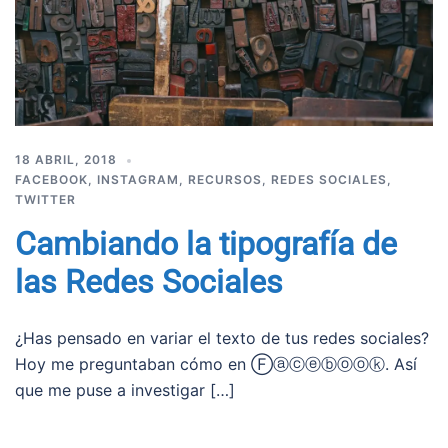
18 ABRIL, 2018
FACEBOOK
,
INSTAGRAM
,
RECURSOS
,
REDES SOCIALES
,
TWITTER
Cambiando la tipografía de
las Redes Sociales
¿Has pensado en variar el texto de tus redes sociales?
Hoy me preguntaban cómo en Ⓕⓐⓒⓔⓑⓞⓞⓚ. Así
que me puse a investigar […]