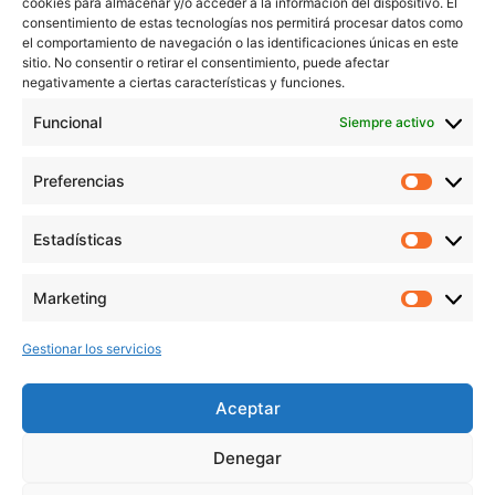
cookies para almacenar y/o acceder a la información del dispositivo. El
Blog
consentimiento de estas tecnologías nos permitirá procesar datos como
Contacto
el comportamiento de navegación o las identificaciones únicas en este
sitio. No consentir o retirar el consentimiento, puede afectar
Aviso Legal
negativamente a ciertas características y funciones.
Política de Privacidad
Funcional
Siempre activo
Política de cookies
Preferencias
Prefer
veronicaruiz.es
realizada por
Verónica Ruiz
está bajo
Estadísticas
Estadís
una
licencia de Creative Commons Reconocimiento-
NoComercial 4.0 Internacional
Marketing
Market
Gestionar los servicios
MÁS NOVEDADES EN MIS REDES
SOCIALES
Aceptar
Denegar