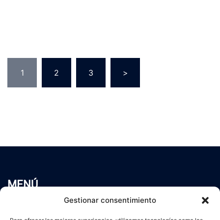
Paginación
1
2
3
>
de
entradas
MENÚ
Inicio
Gestionar consentimiento
Trabaja conmigo