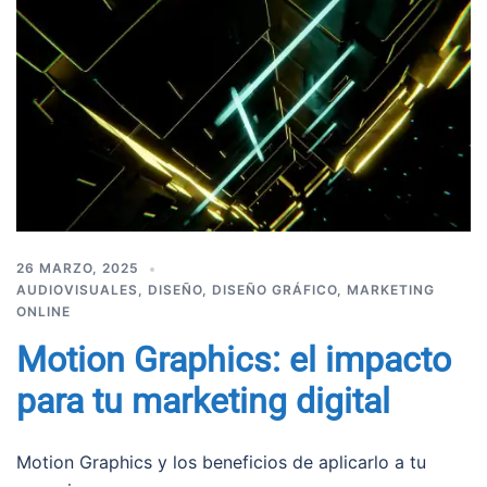
26 MARZO, 2025
AUDIOVISUALES
,
DISEÑO
,
DISEÑO GRÁFICO
,
MARKETING
ONLINE
Motion Graphics: el impacto
para tu marketing digital
Motion Graphics y los beneficios de aplicarlo a tu