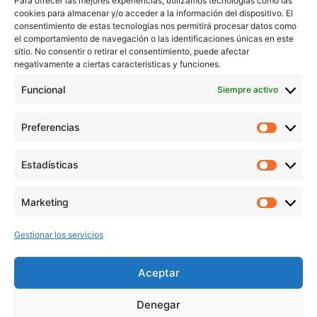
Para ofrecer las mejores experiencias, utilizamos tecnologías como las
Servicios
cookies para almacenar y/o acceder a la información del dispositivo. El
Blog
consentimiento de estas tecnologías nos permitirá procesar datos como
Contacto
el comportamiento de navegación o las identificaciones únicas en este
sitio. No consentir o retirar el consentimiento, puede afectar
Aviso Legal
negativamente a ciertas características y funciones.
Política de Privacidad
Funcional
Siempre activo
Política de cookies
Preferencias
Prefer
veronicaruiz.es
realizada por
Verónica Ruiz
está bajo
Estadísticas
Estadís
una
licencia de Creative Commons Reconocimiento-
NoComercial 4.0 Internacional
Marketing
Market
Gestionar los servicios
MÁS NOVEDADES EN MIS REDES
SOCIALES
Aceptar
Denegar