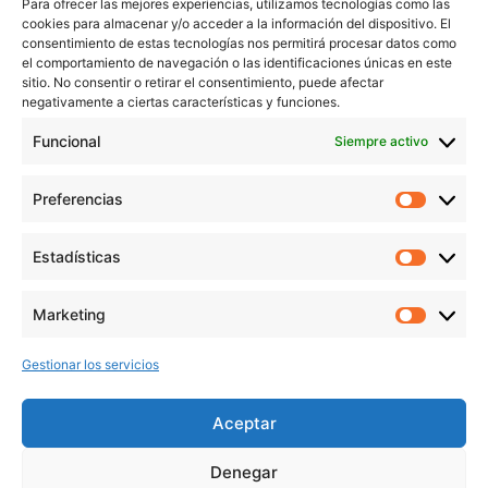
Para ofrecer las mejores experiencias, utilizamos tecnologías como las
Servicios
cookies para almacenar y/o acceder a la información del dispositivo. El
Blog
consentimiento de estas tecnologías nos permitirá procesar datos como
el comportamiento de navegación o las identificaciones únicas en este
Contacto
sitio. No consentir o retirar el consentimiento, puede afectar
Aviso Legal
negativamente a ciertas características y funciones.
Política de Privacidad
Funcional
Siempre activo
Política de cookies
Preferencias
Prefer
veronicaruiz.es
realizada por
Verónica Ruiz
está bajo
Estadísticas
Estadís
una
licencia de Creative Commons Reconocimiento-
NoComercial 4.0 Internacional
Marketing
Market
Gestionar los servicios
MÁS NOVEDADES EN MIS REDES
SOCIALES
Aceptar
Denegar