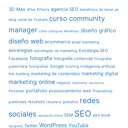
3D Max
agencia SEO
After Effects
beneficios de tener un
curso community
blog
canal de Youtube
manager
diseño gráfico
Cómo configurar WordPress
diseño web
ecommerce
email marketing
estrategias
Estrategia SEO
estrategias de marketing
fotografía
Facebook
fotografía comercial
fotografía
Google
publicitaria
fotografías
hosting
inteligencia artificial
marketing digital
marketing de contenidos
link building
marketing online
negocio
newsletter
periodista
portafolio
posicionamiento web
Pinterest
Prestashop
redes
recursos
publicidad
recursos gratuitos
SEO
sociales
SEM
seo local
reputación online
WordPress
YouTube
Twitter
tipografía