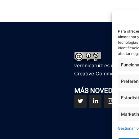
Para ofrecer
almacenar y/
tecnologías
identificaci
afectar nega
Funciona
veronicaruiz.es
realizada p
Creative Commons Reconoci
Preferen
MÁS NOVEDADES EN
Estadíst
Marketi
Gestionar lo