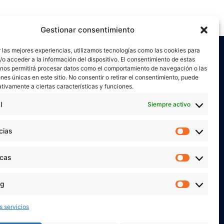
Gestionar consentimiento
 las mejores experiencias, utilizamos tecnologías como las cookies para
o acceder a la información del dispositivo. El consentimiento de estas
 nos permitirá procesar datos como el comportamiento de navegación o las
ones únicas en este sitio. No consentir o retirar el consentimiento, puede
tivamente a ciertas características y funciones.
l
Siempre activo
or
Verónica Ruiz
está bajo una
licencia de
miento-NoComercial 4.0 Internacional
cias
Preferen
 MIS REDES SOCIALES
icas
Estadíst
ng
Marketi
s servicios