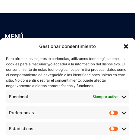
MENÚ
Inicio
Gestionar consentimiento
Trabaja conmigo
Para ofrecer las mejores experiencias, utilizamos tecnologías como las
Servicios
cookies para almacenar y/o acceder a la información del dispositivo. El
Blog
consentimiento de estas tecnologías nos permitirá procesar datos como
el comportamiento de navegación o las identificaciones únicas en este
Contacto
sitio. No consentir o retirar el consentimiento, puede afectar
Aviso Legal
negativamente a ciertas características y funciones.
Política de Privacidad
Funcional
Siempre activo
Política de cookies
Preferencias
Prefer
veronicaruiz.es
realizada por
Verónica Ruiz
está bajo
Estadísticas
Estadís