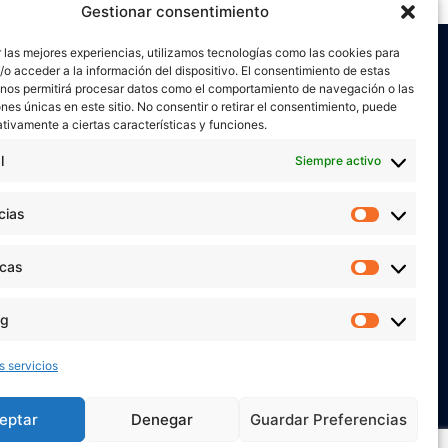
Gestionar consentimiento
 las mejores experiencias, utilizamos tecnologías como las cookies para
o acceder a la información del dispositivo. El consentimiento de estas
 nos permitirá procesar datos como el comportamiento de navegación o las
ones únicas en este sitio. No consentir o retirar el consentimiento, puede
tivamente a ciertas características y funciones.
l
Siempre activo
or
Verónica Ruiz
está bajo una
licencia de
miento-NoComercial 4.0 Internacional
cias
Preferen
 MIS REDES SOCIALES
icas
Estadíst
ng
Marketi
s servicios
eptar
Denegar
Guardar Preferencias