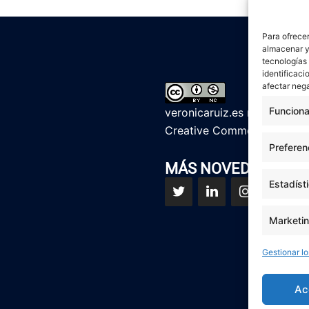
Para ofrecer
almacenar y/
tecnologías
identificaci
afectar nega
Funciona
veronicaruiz.es
realizada p
Creative Commons Reconoci
Preferen
MÁS NOVEDADES EN
Estadíst
Marketi
Gestionar lo
Ac