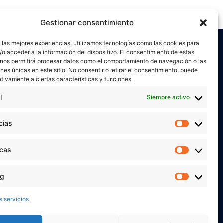
Gestionar consentimiento
 las mejores experiencias, utilizamos tecnologías como las cookies para
o acceder a la información del dispositivo. El consentimiento de estas
 nos permitirá procesar datos como el comportamiento de navegación o las
ones únicas en este sitio. No consentir o retirar el consentimiento, puede
tivamente a ciertas características y funciones.
l
Siempre activo
or
Verónica Ruiz
está bajo una
licencia de
miento-NoComercial 4.0 Internacional
cias
Preferen
 MIS REDES SOCIALES
icas
Estadíst
ng
Marketi
s servicios