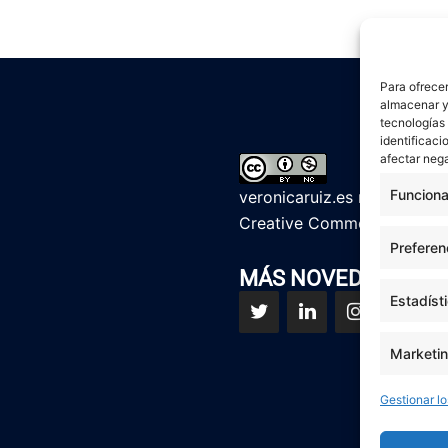
Para ofrecer
almacenar y/
tecnologías
identificaci
afectar nega
Funciona
veronicaruiz.es
realizada p
Creative Commons Reconoci
Preferen
MÁS NOVEDADES EN
Estadíst
Marketi
Gestionar lo