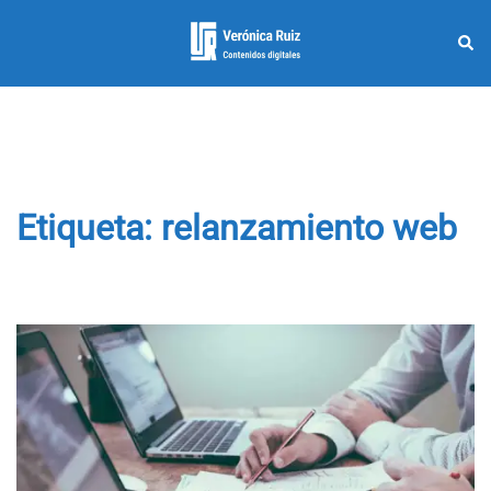
Saltar
al
Busc
Alternar
contenido
menú
Etiqueta:
relanzamiento web