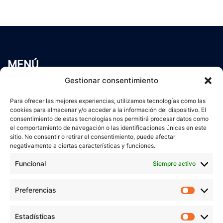
MENÚ
Inicio
Gestionar consentimiento
Trabaja conmigo
Para ofrecer las mejores experiencias, utilizamos tecnologías como las
Servicios
cookies para almacenar y/o acceder a la información del dispositivo. El
Blog
consentimiento de estas tecnologías nos permitirá procesar datos como
el comportamiento de navegación o las identificaciones únicas en este
Contacto
sitio. No consentir o retirar el consentimiento, puede afectar
Aviso Legal
negativamente a ciertas características y funciones.
Política de Privacidad
Funcional
Siempre activo
Política de cookies
Preferencias
Prefer
veronicaruiz.es
realizada por
Verónica Ruiz
está bajo
Estadísticas
Estadís