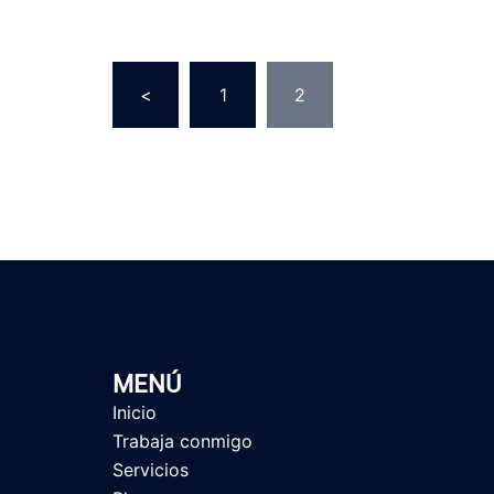
Paginación
<
1
2
de
entradas
MENÚ
Inicio
Trabaja conmigo
Servicios