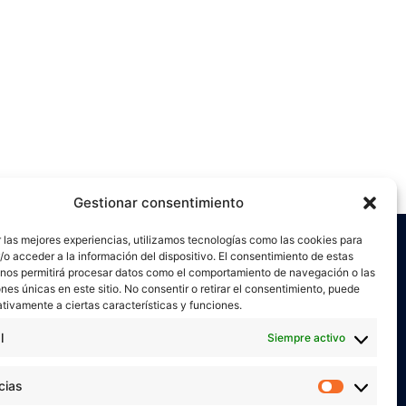
Gestionar consentimiento
 las mejores experiencias, utilizamos tecnologías como las cookies para
o acceder a la información del dispositivo. El consentimiento de estas
 nos permitirá procesar datos como el comportamiento de navegación o las
ones únicas en este sitio. No consentir o retirar el consentimiento, puede
tivamente a ciertas características y funciones.
l
Siempre activo
or
Verónica Ruiz
está bajo una
licencia de
miento-NoComercial 4.0 Internacional
cias
Preferen