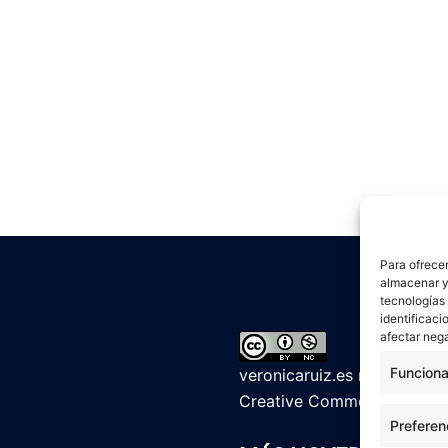
Para ofrecer
almacenar y/
tecnologías
identificaci
afectar nega
Funciona
veronicaruiz.es
realizada p
Creative Commons Reconoci
Preferen