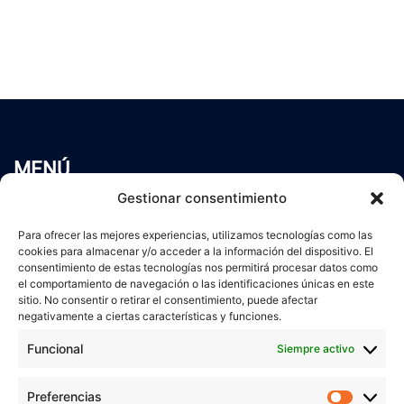
MENÚ
Inicio
Gestionar consentimiento
Trabaja conmigo
Para ofrecer las mejores experiencias, utilizamos tecnologías como las
Servicios
cookies para almacenar y/o acceder a la información del dispositivo. El
Blog
consentimiento de estas tecnologías nos permitirá procesar datos como
el comportamiento de navegación o las identificaciones únicas en este
Contacto
sitio. No consentir o retirar el consentimiento, puede afectar
Aviso Legal
negativamente a ciertas características y funciones.
Política de Privacidad
Funcional
Siempre activo
Política de cookies
Preferencias