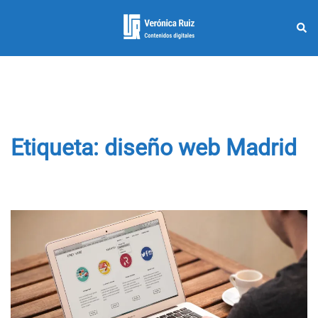
Saltar
al
Busc
Alternar
contenido
menú
Etiqueta:
diseño web Madrid