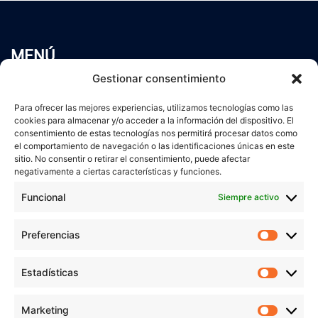
MENÚ
Inicio
Gestionar consentimiento
Trabaja conmigo
Para ofrecer las mejores experiencias, utilizamos tecnologías como las
Servicios
cookies para almacenar y/o acceder a la información del dispositivo. El
Blog
consentimiento de estas tecnologías nos permitirá procesar datos como
Contacto
el comportamiento de navegación o las identificaciones únicas en este
sitio. No consentir o retirar el consentimiento, puede afectar
Aviso Legal
negativamente a ciertas características y funciones.
Política de Privacidad
Funcional
Siempre activo
Política de cookies
Preferencias
Prefer
veronicaruiz.es
realizada por
Verónica Ruiz
está bajo
Estadísticas
Estadís
una
licencia de Creative Commons Reconocimiento-
NoComercial 4.0 Internacional
Marketing