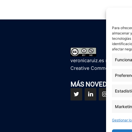
Para ofrecer
almacenar y/
tecnologías
identificaci
afectar nega
Funciona
veronicaruiz.es
realizada p
Creative Commons Reconoci
Preferen
MÁS NOVEDADES EN
Estadíst
Marketi
Gestionar lo