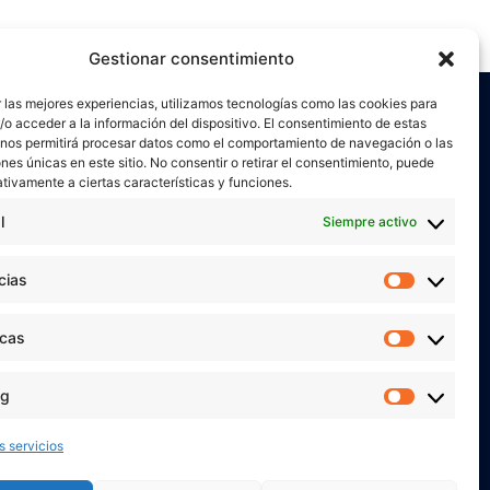
Gestionar consentimiento
 las mejores experiencias, utilizamos tecnologías como las cookies para
o acceder a la información del dispositivo. El consentimiento de estas
 nos permitirá procesar datos como el comportamiento de navegación o las
ones únicas en este sitio. No consentir o retirar el consentimiento, puede
tivamente a ciertas características y funciones.
l
Siempre activo
or
Verónica Ruiz
está bajo una
licencia de
miento-NoComercial 4.0 Internacional
cias
Preferen
 MIS REDES SOCIALES
icas
Estadíst
ng
Marketi
s servicios