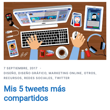
7 SEPTIEMBRE, 2017
DISEÑO
,
DISEÑO GRÁFICO
,
MARKETING ONLINE
,
OTROS
,
RECURSOS
,
REDES SOCIALES
,
TWITTER
Mis 5 tweets más
compartidos