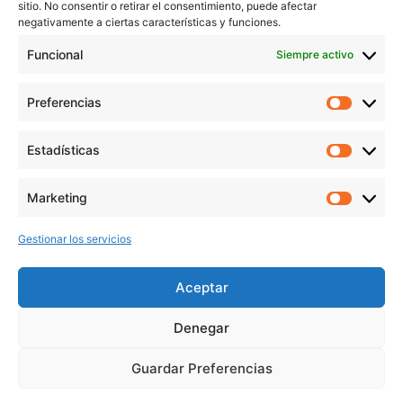
sitio. No consentir o retirar el consentimiento, puede afectar
Aviso Legal
negativamente a ciertas características y funciones.
Política de Privacidad
Funcional
Siempre activo
Política de cookies
Preferencias
Prefer
veronicaruiz.es
realizada por
Verónica Ruiz
está bajo
Estadísticas
Estadís
una
licencia de Creative Commons Reconocimiento-
NoComercial 4.0 Internacional
Marketing
Market
Gestionar los servicios
MÁS NOVEDADES EN MIS REDES
SOCIALES
Aceptar
Denegar
Guardar Preferencias