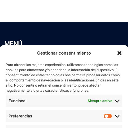
MENÚ
Inicio
Gestionar consentimiento
Trabaja conmigo
Para ofrecer las mejores experiencias, utilizamos tecnologías como las
Servicios
cookies para almacenar y/o acceder a la información del dispositivo. El
Blog
consentimiento de estas tecnologías nos permitirá procesar datos como
Contacto
el comportamiento de navegación o las identificaciones únicas en este
sitio. No consentir o retirar el consentimiento, puede afectar
Aviso Legal
negativamente a ciertas características y funciones.
Política de Privacidad
Funcional
Siempre activo
Política de cookies
Preferencias
Prefer