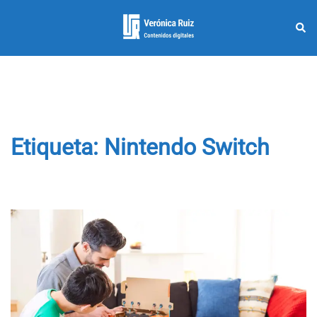
Saltar
al
Busc
Alternar
contenido
menú
Etiqueta:
Nintendo Switch