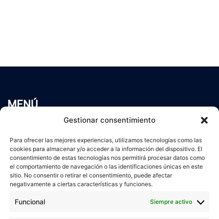
MENÚ
Inicio
Gestionar consentimiento
Trabaja conmigo
Para ofrecer las mejores experiencias, utilizamos tecnologías como las
Servicios
cookies para almacenar y/o acceder a la información del dispositivo. El
Blog
consentimiento de estas tecnologías nos permitirá procesar datos como
el comportamiento de navegación o las identificaciones únicas en este
Contacto
sitio. No consentir o retirar el consentimiento, puede afectar
Aviso Legal
negativamente a ciertas características y funciones.
Política de Privacidad
Funcional
Siempre activo
Política de cookies