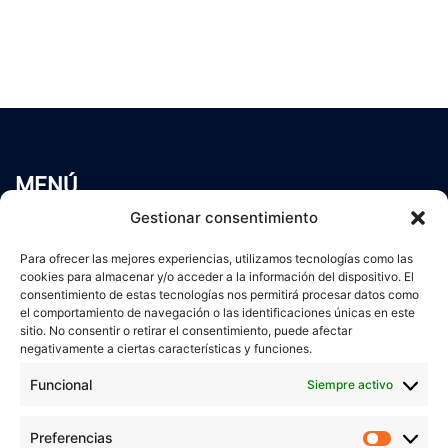
MENÚ
Inicio
Gestionar consentimiento
Trabaja conmigo
Para ofrecer las mejores experiencias, utilizamos tecnologías como las
Servicios
cookies para almacenar y/o acceder a la información del dispositivo. El
Blog
consentimiento de estas tecnologías nos permitirá procesar datos como
el comportamiento de navegación o las identificaciones únicas en este
Contacto
sitio. No consentir o retirar el consentimiento, puede afectar
Aviso Legal
negativamente a ciertas características y funciones.
Política de Privacidad
Funcional
Siempre activo
Política de cookies
Preferencias