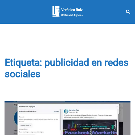
Saltar
al
Busc
Alternar
contenido
menú
Etiqueta:
publicidad en redes
sociales