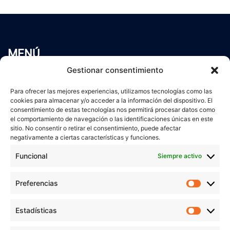
MENÚ
Inicio
Gestionar consentimiento
Trabaja conmigo
Para ofrecer las mejores experiencias, utilizamos tecnologías como las
Servicios
cookies para almacenar y/o acceder a la información del dispositivo. El
Blog
consentimiento de estas tecnologías nos permitirá procesar datos como
Contacto
el comportamiento de navegación o las identificaciones únicas en este
sitio. No consentir o retirar el consentimiento, puede afectar
Aviso Legal
negativamente a ciertas características y funciones.
Política de Privacidad
Funcional
Siempre activo
Política de cookies
Preferencias
Prefer
veronicaruiz.es
realizada por
Verónica Ruiz
está bajo
Estadísticas
Estadís
una
licencia de Creative Commons Reconocimiento-