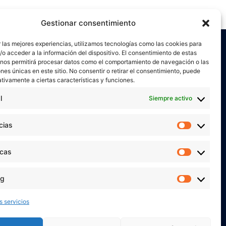
Gestionar consentimiento
 las mejores experiencias, utilizamos tecnologías como las cookies para
o acceder a la información del dispositivo. El consentimiento de estas
 nos permitirá procesar datos como el comportamiento de navegación o las
ones únicas en este sitio. No consentir o retirar el consentimiento, puede
tivamente a ciertas características y funciones.
l
Siempre activo
or
Verónica Ruiz
está bajo una
licencia de
miento-NoComercial 4.0 Internacional
cias
Preferen
 MIS REDES SOCIALES
icas
Estadíst
ng
Marketi
s servicios