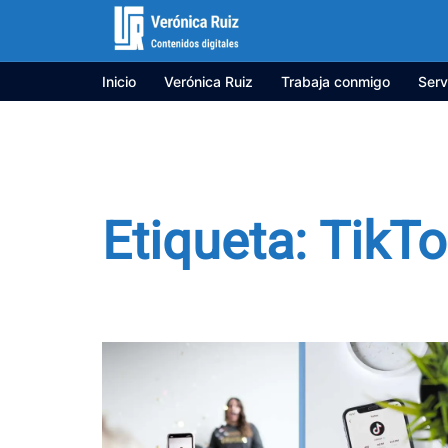
Saltar
al
contenido
Inicio
Verónica Ruiz
Trabaja conmigo
Serv
Etiqueta:
TikTo