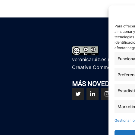
Para ofrecer
almacenar y/
tecnologías
identificaci
afectar nega
Funciona
veronicaruiz.es
realizada p
Creative Commons Reconoci
Preferen
MÁS NOVEDADES EN
Estadíst
Marketi
Gestionar lo