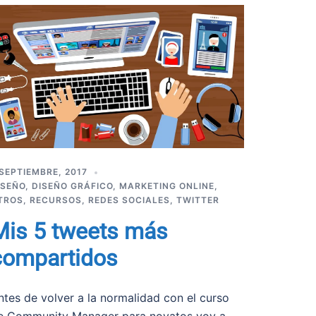
 SEPTIEMBRE, 2017
ISEÑO
,
DISEÑO GRÁFICO
,
MARKETING ONLINE
,
TROS
,
RECURSOS
,
REDES SOCIALES
,
TWITTER
Mis 5 tweets más
compartidos
ntes de volver a la normalidad con el curso