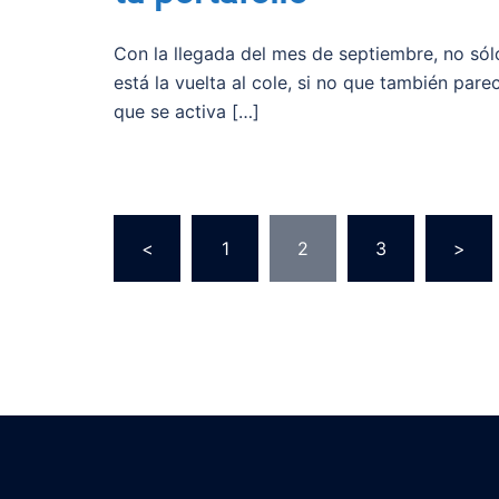
Con la llegada del mes de septiembre, no sól
está la vuelta al cole, si no que también pare
que se activa […]
Paginación
<
1
2
3
>
de
entradas