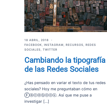
18 ABRIL, 2018
FACEBOOK
,
INSTAGRAM
,
RECURSOS
,
REDES
SOCIALES
,
TWITTER
Cambiando la tipografía
de las Redes Sociales
¿Has pensado en variar el texto de tus redes
sociales? Hoy me preguntaban cómo en
Ⓕⓐⓒⓔⓑⓞⓞⓚ. Así que me puse a
investigar […]