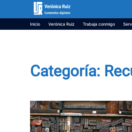
Saltar
al
contenido
Inicio
Verónica Ruiz
Trabaja conmigo
Serv
Categoría:
Rec