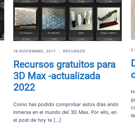
2
16 NOVIEMBRE, 2017
RECURSOS
Recursos gratuitos para
3D Max -actualizada
2022
H
g
Como has podido comprobar estos días ando
c
inmersa en el mundo del 3D Max. Por ello, en
q
el post de hoy te […]