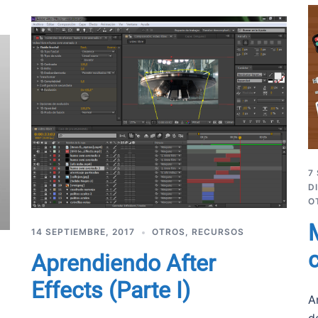
7
D
O
14 SEPTIEMBRE, 2017
OTROS
,
RECURSOS
Aprendiendo After
Effects (Parte I)
A