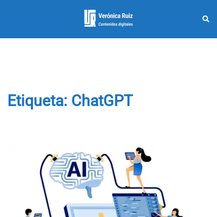
Saltar
al
Busc
Alternar
contenido
menú
Etiqueta:
ChatGPT