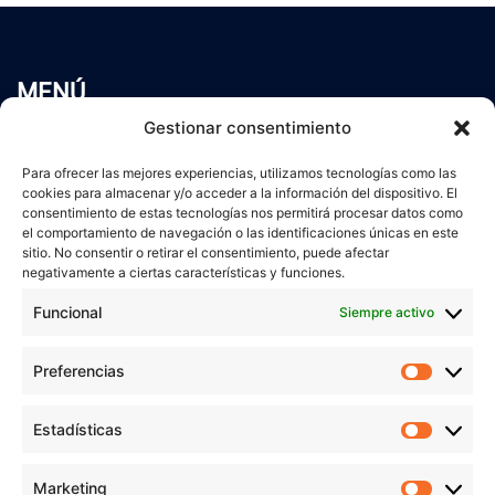
MENÚ
Inicio
Gestionar consentimiento
Trabaja conmigo
Para ofrecer las mejores experiencias, utilizamos tecnologías como las
Servicios
cookies para almacenar y/o acceder a la información del dispositivo. El
Blog
consentimiento de estas tecnologías nos permitirá procesar datos como
el comportamiento de navegación o las identificaciones únicas en este
Contacto
sitio. No consentir o retirar el consentimiento, puede afectar
Aviso Legal
negativamente a ciertas características y funciones.
Política de Privacidad
Funcional
Siempre activo
Política de cookies
Preferencias
Prefer
veronicaruiz.es
realizada por
Verónica Ruiz
está bajo
Estadísticas
Estadís
una
licencia de Creative Commons Reconocimiento-
NoComercial 4.0 Internacional
Marketing