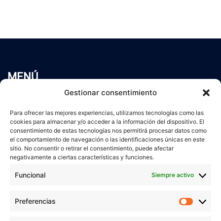
MENÚ
Inicio
Gestionar consentimiento
Trabaja conmigo
Para ofrecer las mejores experiencias, utilizamos tecnologías como las
Servicios
cookies para almacenar y/o acceder a la información del dispositivo. El
Blog
consentimiento de estas tecnologías nos permitirá procesar datos como
el comportamiento de navegación o las identificaciones únicas en este
Contacto
sitio. No consentir o retirar el consentimiento, puede afectar
Aviso Legal
negativamente a ciertas características y funciones.
Política de Privacidad
Funcional
Siempre activo
Política de cookies
Preferencias
Prefer