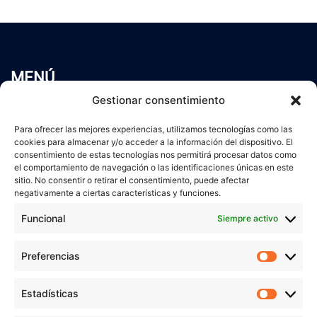
MENÚ
Inicio
Gestionar consentimiento
Trabaja conmigo
Para ofrecer las mejores experiencias, utilizamos tecnologías como las
Servicios
cookies para almacenar y/o acceder a la información del dispositivo. El
Blog
consentimiento de estas tecnologías nos permitirá procesar datos como
el comportamiento de navegación o las identificaciones únicas en este
Contacto
sitio. No consentir o retirar el consentimiento, puede afectar
Aviso Legal
negativamente a ciertas características y funciones.
Política de Privacidad
Funcional
Siempre activo
Política de cookies
Preferencias
Prefer
veronicaruiz.es
realizada por
Verónica Ruiz
está bajo
Estadísticas
Estadís
una
licencia de Creative Commons Reconocimiento-