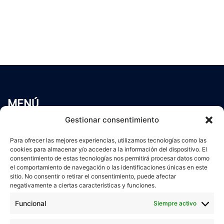
MENÚ
Inicio
Gestionar consentimiento
Trabaja conmigo
Para ofrecer las mejores experiencias, utilizamos tecnologías como las
Servicios
cookies para almacenar y/o acceder a la información del dispositivo. El
Blog
consentimiento de estas tecnologías nos permitirá procesar datos como
Contacto
el comportamiento de navegación o las identificaciones únicas en este
sitio. No consentir o retirar el consentimiento, puede afectar
Aviso Legal
negativamente a ciertas características y funciones.
Política de Privacidad
Funcional
Siempre activo
Política de cookies