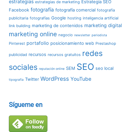
estrategias
Estrategia SEO
estrategias de marketing
fotografía
Facebook
fotografía comercial
fotografía
Google
publicitaria
fotografías
hosting
inteligencia artificial
marketing digital
marketing de contenidos
link building
marketing online
negocio
newsletter
periodista
portafolio
posicionamiento web
Pinterest
Prestashop
redes
recursos
publicidad
recursos gratuitos
SEO
sociales
SEM
seo local
reputación online
WordPress
YouTube
Twitter
tipografía
Sígueme en