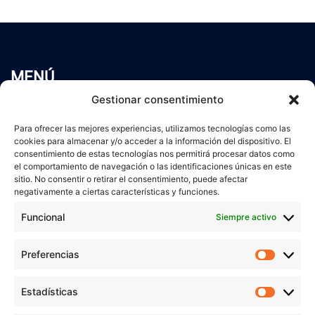
MENÚ
Inicio
Gestionar consentimiento
Trabaja conmigo
Para ofrecer las mejores experiencias, utilizamos tecnologías como las
Servicios
cookies para almacenar y/o acceder a la información del dispositivo. El
Blog
consentimiento de estas tecnologías nos permitirá procesar datos como
el comportamiento de navegación o las identificaciones únicas en este
Contacto
sitio. No consentir o retirar el consentimiento, puede afectar
Aviso Legal
negativamente a ciertas características y funciones.
Política de Privacidad
Funcional
Siempre activo
Política de cookies
Preferencias
Prefer
veronicaruiz.es
realizada por
Verónica Ruiz
está bajo
Estadísticas
Estadís
una
licencia de Creative Commons Reconocimiento-