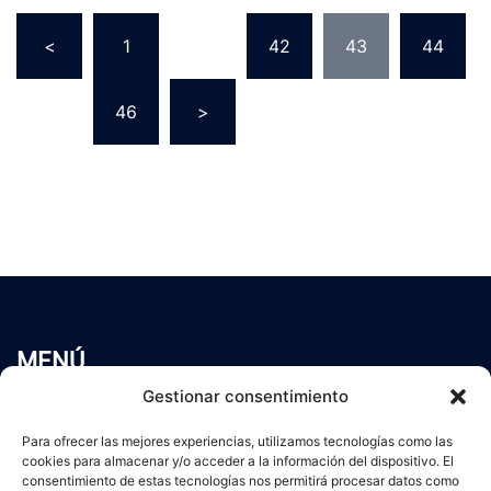
Paginación
<
1
…
42
43
44
de
entradas
…
46
>
MENÚ
Inicio
Gestionar consentimiento
Trabaja conmigo
Para ofrecer las mejores experiencias, utilizamos tecnologías como las
Servicios
cookies para almacenar y/o acceder a la información del dispositivo. El
Blog
consentimiento de estas tecnologías nos permitirá procesar datos como