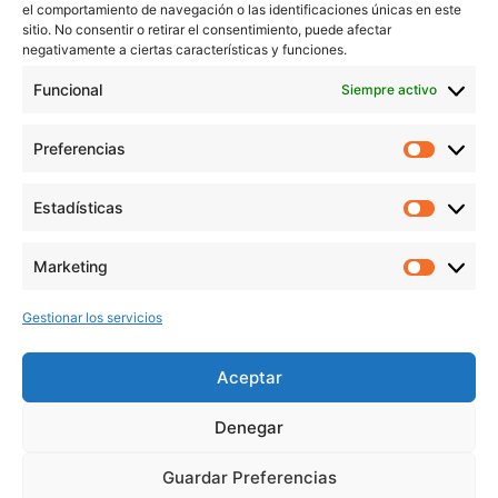
Contacto
el comportamiento de navegación o las identificaciones únicas en este
sitio. No consentir o retirar el consentimiento, puede afectar
Aviso Legal
negativamente a ciertas características y funciones.
Política de Privacidad
Funcional
Siempre activo
Política de cookies
Preferencias
Prefer
veronicaruiz.es
realizada por
Verónica Ruiz
está bajo
Estadísticas
Estadís
una
licencia de Creative Commons Reconocimiento-
NoComercial 4.0 Internacional
Marketing
Market
Gestionar los servicios
MÁS NOVEDADES EN MIS REDES
SOCIALES
Aceptar
Denegar
Guardar Preferencias