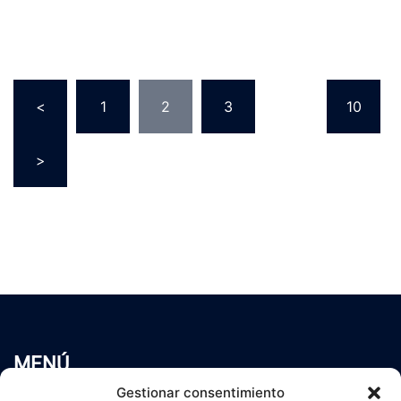
Paginación
<
1
2
3
…
10
de
entradas
>
MENÚ
Inicio
Gestionar consentimiento