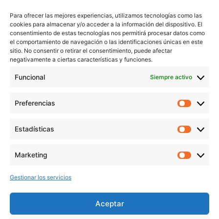
Trabaja conmigo
Para ofrecer las mejores experiencias, utilizamos tecnologías como las
Servicios
cookies para almacenar y/o acceder a la información del dispositivo. El
Blog
consentimiento de estas tecnologías nos permitirá procesar datos como
Contacto
el comportamiento de navegación o las identificaciones únicas en este
sitio. No consentir o retirar el consentimiento, puede afectar
Aviso Legal
negativamente a ciertas características y funciones.
Política de Privacidad
Funcional
Siempre activo
Política de cookies
Preferencias
Prefer
veronicaruiz.es
realizada por
Verónica Ruiz
está bajo
Estadísticas
Estadís
una
licencia de Creative Commons Reconocimiento-
NoComercial 4.0 Internacional
Marketing
Market
Gestionar los servicios
MÁS NOVEDADES EN MIS REDES
SOCIALES
Aceptar