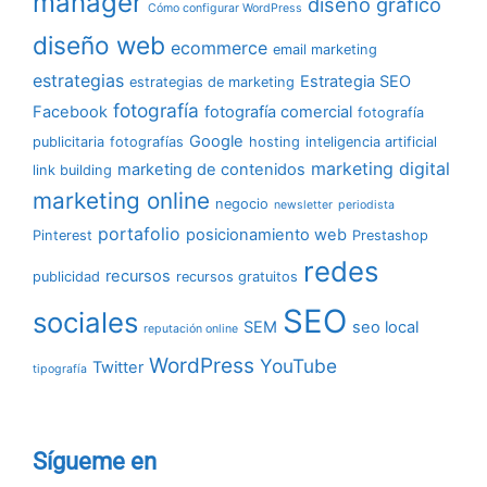
manager
diseño gráfico
Cómo configurar WordPress
diseño web
ecommerce
email marketing
estrategias
Estrategia SEO
estrategias de marketing
fotografía
Facebook
fotografía comercial
fotografía
Google
publicitaria
fotografías
hosting
inteligencia artificial
marketing digital
marketing de contenidos
link building
marketing online
negocio
newsletter
periodista
portafolio
posicionamiento web
Pinterest
Prestashop
redes
recursos
publicidad
recursos gratuitos
SEO
sociales
SEM
seo local
reputación online
WordPress
YouTube
Twitter
tipografía
Sígueme en