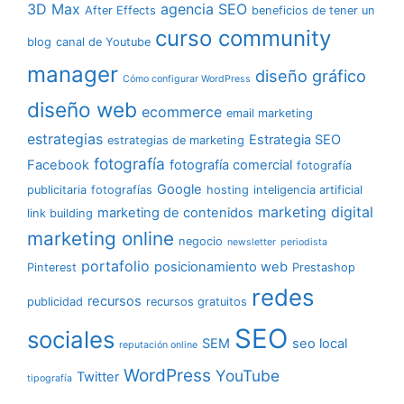
3D Max
agencia SEO
After Effects
beneficios de tener un
curso community
blog
canal de Youtube
manager
diseño gráfico
Cómo configurar WordPress
diseño web
ecommerce
email marketing
estrategias
Estrategia SEO
estrategias de marketing
fotografía
Facebook
fotografía comercial
fotografía
Google
publicitaria
fotografías
hosting
inteligencia artificial
marketing digital
marketing de contenidos
link building
marketing online
negocio
newsletter
periodista
portafolio
posicionamiento web
Pinterest
Prestashop
redes
recursos
publicidad
recursos gratuitos
SEO
sociales
SEM
seo local
reputación online
WordPress
YouTube
Twitter
tipografía