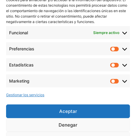
Blog
consentimiento de estas tecnologías nos permitirá procesar datos como
el comportamiento de navegación o las identificaciones únicas en este
Contacto
sitio. No consentir o retirar el consentimiento, puede afectar
Aviso Legal
negativamente a ciertas características y funciones.
Política de Privacidad
Funcional
Siempre activo
Política de cookies
Preferencias
Prefer
veronicaruiz.es
realizada por
Verónica Ruiz
está bajo
Estadísticas
Estadís
una
licencia de Creative Commons Reconocimiento-
NoComercial 4.0 Internacional
Marketing
Market
Gestionar los servicios
MÁS NOVEDADES EN MIS REDES
SOCIALES
Aceptar
Denegar