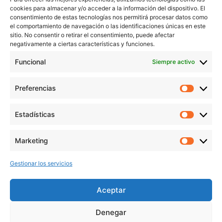
Servicios
cookies para almacenar y/o acceder a la información del dispositivo. El
Blog
consentimiento de estas tecnologías nos permitirá procesar datos como
Contacto
el comportamiento de navegación o las identificaciones únicas en este
sitio. No consentir o retirar el consentimiento, puede afectar
Aviso Legal
negativamente a ciertas características y funciones.
Política de Privacidad
Funcional
Siempre activo
Política de cookies
Preferencias
Prefer
veronicaruiz.es
realizada por
Verónica Ruiz
está bajo
Estadísticas
Estadís
una
licencia de Creative Commons Reconocimiento-
NoComercial 4.0 Internacional
Marketing
Market
Gestionar los servicios
MÁS NOVEDADES EN MIS REDES
SOCIALES
Aceptar
Denegar