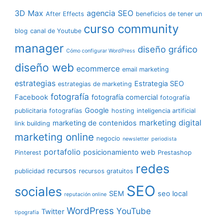
3D Max
agencia SEO
After Effects
beneficios de tener un
curso community
blog
canal de Youtube
manager
diseño gráfico
Cómo configurar WordPress
diseño web
ecommerce
email marketing
estrategias
Estrategia SEO
estrategias de marketing
fotografía
Facebook
fotografía comercial
fotografía
Google
publicitaria
fotografías
hosting
inteligencia artificial
marketing digital
marketing de contenidos
link building
marketing online
negocio
newsletter
periodista
portafolio
posicionamiento web
Pinterest
Prestashop
redes
recursos
publicidad
recursos gratuitos
SEO
sociales
SEM
seo local
reputación online
WordPress
YouTube
Twitter
tipografía