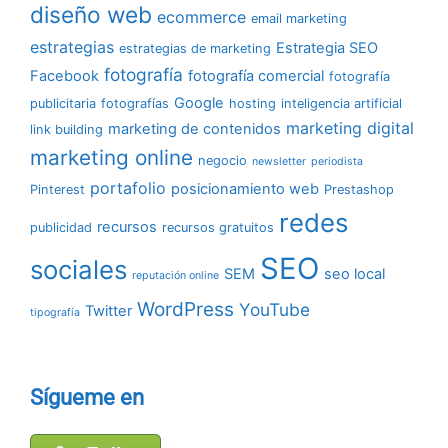
diseño web
ecommerce
email marketing
estrategias
Estrategia SEO
estrategias de marketing
fotografía
Facebook
fotografía comercial
fotografía
Google
publicitaria
fotografías
hosting
inteligencia artificial
marketing digital
marketing de contenidos
link building
marketing online
negocio
newsletter
periodista
portafolio
posicionamiento web
Pinterest
Prestashop
redes
recursos
publicidad
recursos gratuitos
SEO
sociales
SEM
seo local
reputación online
WordPress
YouTube
Twitter
tipografía
Sígueme en