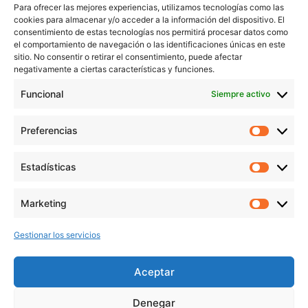
Para ofrecer las mejores experiencias, utilizamos tecnologías como las
Servicios
cookies para almacenar y/o acceder a la información del dispositivo. El
Blog
consentimiento de estas tecnologías nos permitirá procesar datos como
el comportamiento de navegación o las identificaciones únicas en este
Contacto
sitio. No consentir o retirar el consentimiento, puede afectar
Aviso Legal
negativamente a ciertas características y funciones.
Política de Privacidad
Funcional
Siempre activo
Política de cookies
Preferencias
Prefer
veronicaruiz.es
realizada por
Verónica Ruiz
está bajo
Estadísticas
Estadís
una
licencia de Creative Commons Reconocimiento-
NoComercial 4.0 Internacional
Marketing
Market
Gestionar los servicios
MÁS NOVEDADES EN MIS REDES
SOCIALES
Aceptar
Denegar