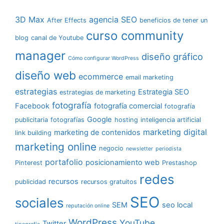
3D Max
agencia SEO
After Effects
beneficios de tener un
curso community
blog
canal de Youtube
manager
diseño gráfico
Cómo configurar WordPress
diseño web
ecommerce
email marketing
estrategias
Estrategia SEO
estrategias de marketing
fotografía
Facebook
fotografía comercial
fotografía
Google
publicitaria
fotografías
hosting
inteligencia artificial
marketing digital
marketing de contenidos
link building
marketing online
negocio
newsletter
periodista
portafolio
posicionamiento web
Pinterest
Prestashop
redes
recursos
publicidad
recursos gratuitos
SEO
sociales
SEM
seo local
reputación online
WordPress
YouTube
Twitter