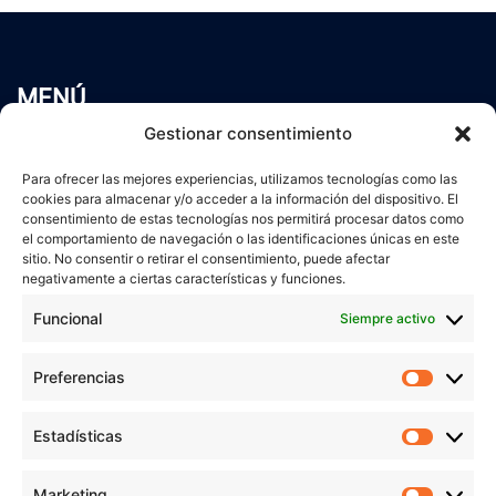
MENÚ
Inicio
Gestionar consentimiento
Trabaja conmigo
Para ofrecer las mejores experiencias, utilizamos tecnologías como las
Servicios
cookies para almacenar y/o acceder a la información del dispositivo. El
Blog
consentimiento de estas tecnologías nos permitirá procesar datos como
Contacto
el comportamiento de navegación o las identificaciones únicas en este
sitio. No consentir o retirar el consentimiento, puede afectar
Aviso Legal
negativamente a ciertas características y funciones.
Política de Privacidad
Funcional
Siempre activo
Política de cookies
Preferencias
Prefer
veronicaruiz.es
realizada por
Verónica Ruiz
está bajo
Estadísticas
Estadís
una
licencia de Creative Commons Reconocimiento-
NoComercial 4.0 Internacional
Marketing