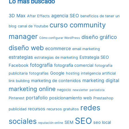
Lo más buscado
3D Max
agencia SEO
After Effects
beneficios de tener un
curso community
blog
canal de Youtube
manager
diseño gráfico
Cómo configurar WordPress
diseño web
ecommerce
email marketing
estrategias
Estrategia SEO
estrategias de marketing
fotografía
Facebook
fotografía comercial
fotografía
Google
publicitaria
fotografías
hosting
inteligencia artificial
marketing digital
marketing de contenidos
link building
marketing online
negocio
newsletter
periodista
portafolio
posicionamiento web
Pinterest
Prestashop
redes
recursos
publicidad
recursos gratuitos
SEO
sociales
SEM
seo local
reputación online