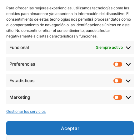
Trabaja conmigo
Para ofrecer las mejores experiencias, utilizamos tecnologías como las
Servicios
cookies para almacenar y/o acceder a la información del dispositivo. El
Blog
consentimiento de estas tecnologías nos permitirá procesar datos como
el comportamiento de navegación o las identificaciones únicas en este
Contacto
sitio. No consentir o retirar el consentimiento, puede afectar
Aviso Legal
negativamente a ciertas características y funciones.
Política de Privacidad
Funcional
Siempre activo
Política de cookies
Preferencias
Prefer
veronicaruiz.es
realizada por
Verónica Ruiz
está bajo
Estadísticas
Estadís
una
licencia de Creative Commons Reconocimiento-
NoComercial 4.0 Internacional
Marketing
Market
Gestionar los servicios
MÁS NOVEDADES EN MIS REDES
SOCIALES
Aceptar