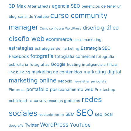
3D Max
agencia SEO
After Effects
beneficios de tener un
curso community
blog
canal de Youtube
manager
diseño gráfico
Cómo configurar WordPress
diseño web
ecommerce
email marketing
estrategias
Estrategia SEO
estrategias de marketing
fotografía
Facebook
fotografía comercial
fotografía
Google
publicitaria
fotografías
hosting
inteligencia artificial
marketing digital
marketing de contenidos
link building
marketing online
negocio
newsletter
periodista
portafolio
posicionamiento web
Pinterest
Prestashop
redes
recursos
publicidad
recursos gratuitos
SEO
sociales
SEM
seo local
reputación online
WordPress
YouTube
Twitter
tipografía