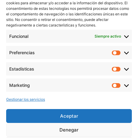
cookies para almacenar y/o acceder a la información del dispositivo. El
Blog
consentimiento de estas tecnologías nos permitirá procesar datos como
Contacto
el comportamiento de navegación o las identificaciones únicas en este
sitio. No consentir o retirar el consentimiento, puede afectar
Aviso Legal
negativamente a ciertas características y funciones.
Política de Privacidad
Funcional
Siempre activo
Política de cookies
Preferencias
Prefer
veronicaruiz.es
realizada por
Verónica Ruiz
está bajo
Estadísticas
Estadís
una
licencia de Creative Commons Reconocimiento-
NoComercial 4.0 Internacional
Marketing
Market
Gestionar los servicios
MÁS NOVEDADES EN MIS REDES
SOCIALES
Aceptar
Denegar