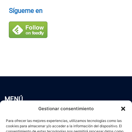
Sígueme en
MENÚ
Inicio
Gestionar consentimiento
Trabaja conmigo
Para ofrecer las mejores experiencias, utilizamos tecnologías como las
Servicios
cookies para almacenar y/o acceder a la información del dispositivo. El
Blog
consentimiento de estas tecnologías nos permitirá procesar datos como