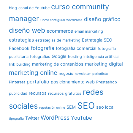
curso community
blog
canal de Youtube
manager
diseño gráfico
Cómo configurar WordPress
diseño web
ecommerce
email marketing
estrategias
Estrategia SEO
estrategias de marketing
fotografía
Facebook
fotografía comercial
fotografía
Google
publicitaria
fotografías
hosting
inteligencia artificial
marketing digital
marketing de contenidos
link building
marketing online
negocio
newsletter
periodista
portafolio
posicionamiento web
Pinterest
Prestashop
redes
recursos
publicidad
recursos gratuitos
SEO
sociales
SEM
seo local
reputación online
WordPress
YouTube
Twitter
tipografía