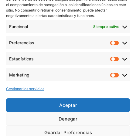
Contacto
el comportamiento de navegación o las identificaciones únicas en este
sitio. No consentir o retirar el consentimiento, puede afectar
Aviso Legal
negativamente a ciertas características y funciones.
Política de Privacidad
Funcional
Siempre activo
Política de cookies
Preferencias
Prefer
veronicaruiz.es
realizada por
Verónica Ruiz
está bajo
Estadísticas
Estadís
una
licencia de Creative Commons Reconocimiento-
NoComercial 4.0 Internacional
Marketing
Market
Gestionar los servicios
MÁS NOVEDADES EN MIS REDES
SOCIALES
Aceptar
Denegar
Guardar Preferencias