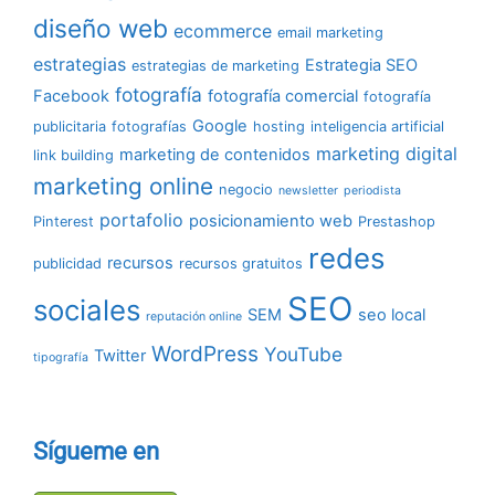
diseño web
ecommerce
email marketing
estrategias
Estrategia SEO
estrategias de marketing
fotografía
Facebook
fotografía comercial
fotografía
Google
publicitaria
fotografías
hosting
inteligencia artificial
marketing digital
marketing de contenidos
link building
marketing online
negocio
newsletter
periodista
portafolio
posicionamiento web
Pinterest
Prestashop
redes
recursos
publicidad
recursos gratuitos
SEO
sociales
SEM
seo local
reputación online
WordPress
YouTube
Twitter
tipografía
Sígueme en